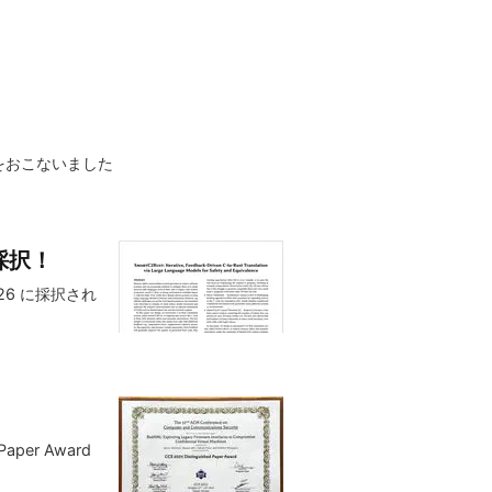
表をおこないました
採択！
6 に採択され
er Award